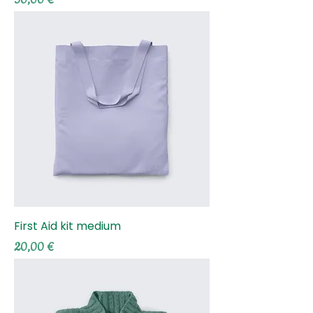
30,00 €
First Aid kit medium
Τιμή
20,00 €